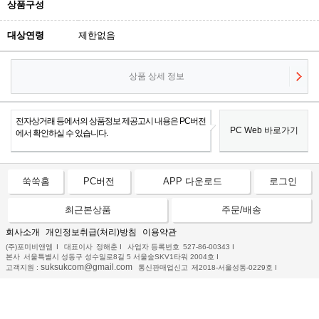
상품구성
대상연령
제한없음
상품 상세 정보
전자상거래 등에서의 상품정보 제공고시 내용은 PC버전
PC Web 바로가기
에서 확인하실 수 있습니다.
쑥쑥홈
PC버전
APP 다운로드
로그인
최근본상품
주문/배송
회사소개
개인정보취급(처리)방침
이용약관
(주)포미비앤엠
I
대표이사
정해춘
I
사업자 등록번호
527-86-00343
I
본사
서울특별시 성동구 성수일로8길 5 서울숲SKV1타워 2004호
I
suksukcom@gmail.com
고객지원 :
통신판매업신고
제2018-서울성동-0229호
I