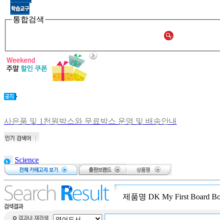
통합검색
사은품 및 1천원박스와 무료박스 운영 및 배송안내
비회원 주문확인 안내
[공지] 쑥쑥몰 재오픈합니다.
[중고샵 오픈] 중고샵 다시 문 열었습니다.
Science
[중고샵] 명절 편의점 택배 배송안내
brain puzzle
[중고샵] 2019년 11월 무이자 할부 안내
bear on a
bike
제품명
DK My First Board B
Atalanta: The
Race Against