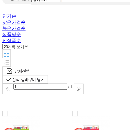
Destiny
Word puzzle
인기순
Little
낮은가격순
Learner Packets
높은가격순
this is ilon
상품명순
man
신상품순
Warriors
All about
맥스 앤 루
비
/ 1