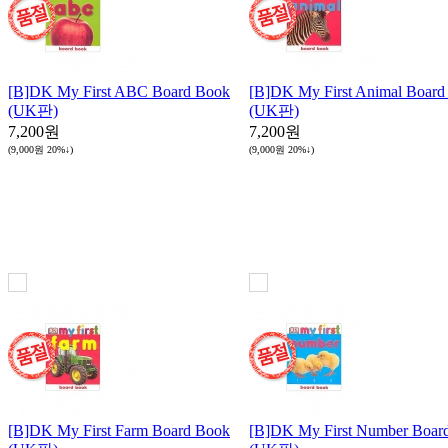
[B]DK My First ABC Board Book
[B]DK My First Animal Board
(UK판)
(UK판)
7,200원
7,200원
(9,000원
20%↓
)
(9,000원
20%↓
)
[B]DK My First Farm Board Book
[B]DK My First Number Boar