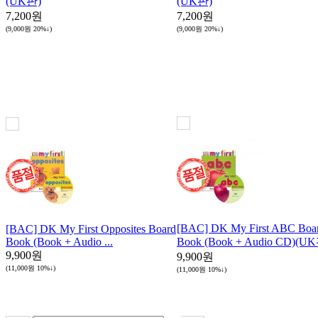
(UK판)
(UK판)
7,200원
7,200원
(9,000원
20%↓
)
(9,000원
20%↓
)
[BAC] DK My First ABC Boa
[BAC] DK My First Opposites Board
Book (Book + Audio ...
Book (Book + Audio CD)(U
9,900원
9,900원
(11,000원
10%↓
)
(11,000원
10%↓
)