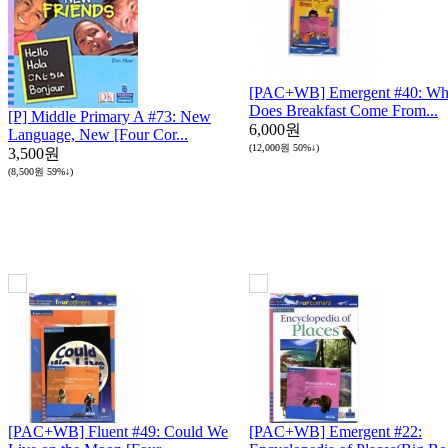
[PAC+WB] Emergent #40: Wh
Does Breakfast Come From...
[P] Middle Primary A #73: New
6,000원
Language, New [Four Cor...
(12,000원
50%↓
)
3,500원
(8,500원
59%↓
)
[PAC+WB] Fluent #49: Could We
[PAC+WB] Emergent #22: