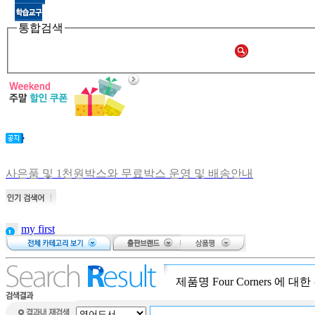
통합검색
사은품 및 1천원박스와 무료박스 운영 및 배송안내
비회원 주문확인 안내
[공지] 쑥쑥몰 재오픈합니다.
[중고샵 오픈] 중고샵 다시 문 열었습니다.
my first
[중고샵] 명절 편의점 택배 배송안내
저니스
[중고샵] 2019년 11월 무이자 할부 안내
Baby touch
and
제품명
Four Corners
에 대한
my first
dictionary