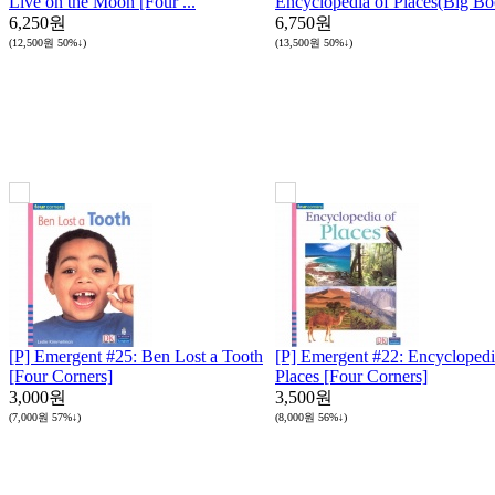
Live on the Moon [Four ...
Encyclopedia of Places(Big Boo
6,250원
6,750원
(12,500원
50%↓
)
(13,500원
50%↓
)
[P] Emergent #25: Ben Lost a Tooth
[P] Emergent #22: Encyclopedi
[Four Corners]
Places [Four Corners]
3,000원
3,500원
(7,000원
57%↓
)
(8,000원
56%↓
)