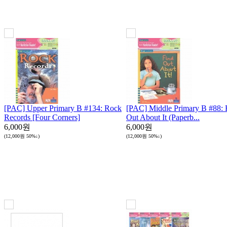
[PAC] Upper Primary B #134: Rock
[PAC] Middle Primary B #88: 
Records [Four Corners]
Out About It (Paperb...
6,000원
6,000원
(12,000원
50%↓
)
(12,000원
50%↓
)