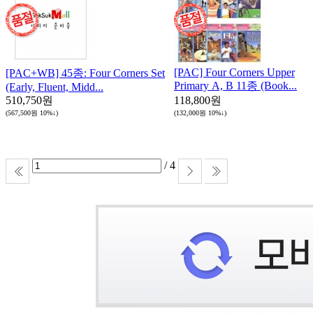
[PAC] Four Corners Upper
[PAC+WB] 45종: Four Corners Set
Primary A, B 11종 (Book...
(Early, Fluent, Midd...
510,750원
118,800원
(567,500원
10%↓
)
(132,000원
10%↓
)
/ 4