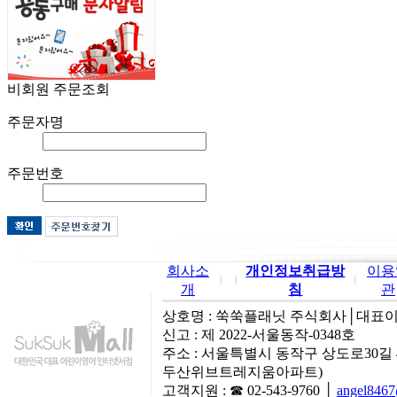
앤 루비
비회원 주문조회
주문자명
주문번호
회사소
개인정보취급방
이용
개
침
관
상호명 : 쑥쑥플래닛 주식회사│대표이사:
신고 : 제 2022-서울동작-0348호
주소 : 서울특별시 동작구 상도로30길
두산위브트레지움아파트)
고객지원 : ☎ 02-543-9760 │
angel846