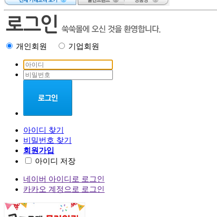
brain
puzzle
bear
on a bike
개인회원
기업회원
Atalanta:
The Race
Against
Destiny
Word
puzzle
Little
Learner
아이디 찾기
Packets
비밀번호 찾기
this is
회원가입
ilon man
아이디 저장
Warriors
네이버 아이디로 로그인
All
카카오 계정으로 로그인
about
맥스