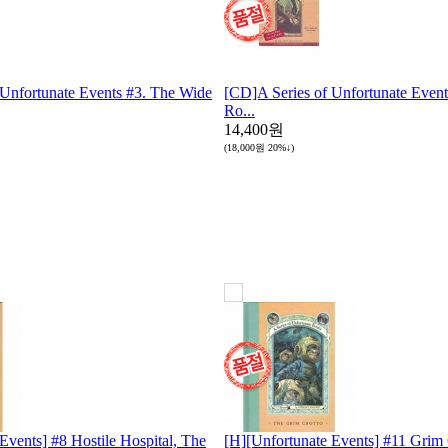
 Unfortunate Events #3. The Wide
[CD]A Series of Unfortunate Event
Ro...
14,400원
(18,000원
20%↓
)
Events] #8 Hostile Hospital, The
[H][Unfortunate Events] #11 Grim 