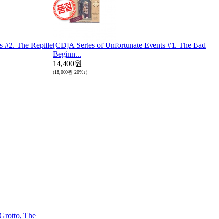
s #2. The Reptile
[CD]A Series of Unfortunate Events #1. The Bad
Beginn...
14,400원
(18,000원
20%↓
)
Grotto, The