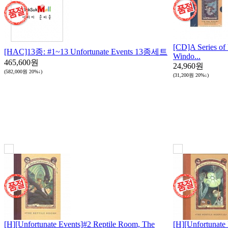
[CD]A Series of
[HAC]13종: #1~13 Unfortunate Events 13종세트
Windo...
465,600원
24,960원
(582,000원
20%↓
)
(31,200원
20%↓
)
[H][Unfortunate Events]#2 Reptile Room, The
[H][Unfortunate 