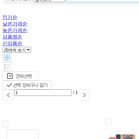
Destiny
Word puzzle
인기순
Little
낮은가격순
Learner Packets
높은가격순
this is ilon
상품명순
man
신상품순
Warriors
All about
맥스 앤 루
비
/ 1