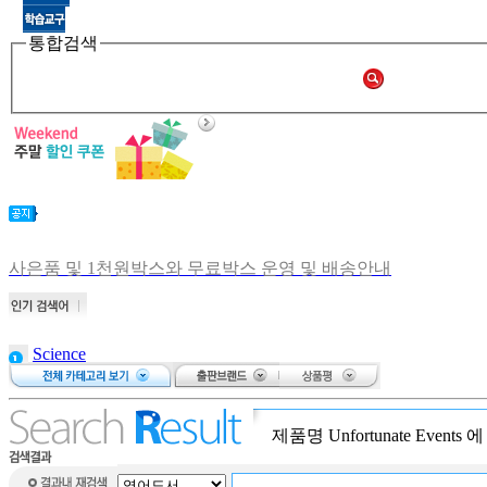
통합검색
사은품 및 1천원박스와 무료박스 운영 및 배송안내
비회원 주문확인 안내
[공지] 쑥쑥몰 재오픈합니다.
[중고샵 오픈] 중고샵 다시 문 열었습니다.
Science
[중고샵] 명절 편의점 택배 배송안내
brain puzzle
[중고샵] 2019년 11월 무이자 할부 안내
bear on a
bike
제품명
Unfortunate Events
에
Atalanta: The
Race Against