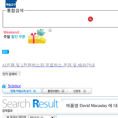
통합검색
사은품 및 1천원박스와 무료박스 운영 및 배송안내
비회원 주문확인 안내
[공지] 쑥쑥몰 재오픈합니다.
[중고샵 오픈] 중고샵 다시 문 열었습니다.
Science
[중고샵] 명절 편의점 택배 배송안내
brain puzzle
[중고샵] 2019년 11월 무이자 할부 안내
bear on a
bike
제품명
David Macaulay
에 
Atalanta: The
Race Against