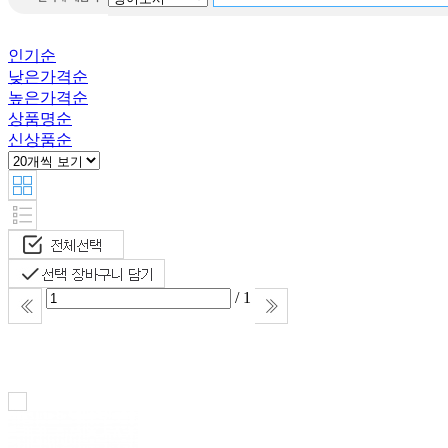
Destiny
Word puzzle
인기순
Little
낮은가격순
Learner Packets
높은가격순
this is ilon
상품명순
man
신상품순
Warriors
All about
맥스 앤 루
비
/ 1