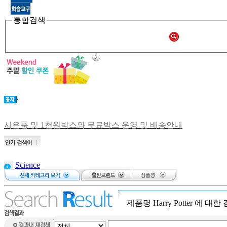
통합검색
사은품 및 1천원박스와 무료박스 운영 및 배송안내
비회원 주문확인 안내
[공지] 쑥쑥몰 재오픈합니다.
[중고샵 오픈] 중고샵 다시 문 열었습니다.
Science
[중고샵] 명절 편의점 택배 배송안내
brain puzzle
[중고샵] 2019년 11월 무이자 할부 안내
bear on a
bike
제품명
Harry Potter
에 대한
Atalanta: The
Race Against