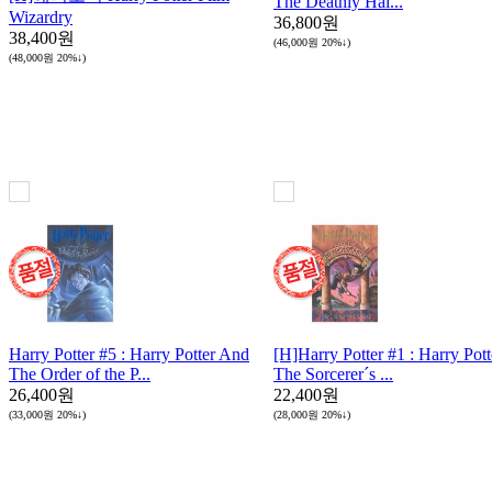
The Deathly Hal...
Wizardry
36,800원
38,400원
(46,000원
20%↓
)
(48,000원
20%↓
)
Harry Potter #5 : Harry Potter And
[H]Harry Potter #1 : Harry Pot
The Order of the P...
The Sorcerer´s ...
26,400원
22,400원
(33,000원
20%↓
)
(28,000원
20%↓
)