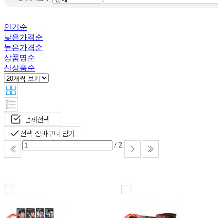
Destiny
Word puzzle
인기순
Little
낮은가격순
Learner Packets
높은가격순
this is ilon
상품명순
man
신상품순
Warriors
All about
맥스 앤 루
비
/ 2