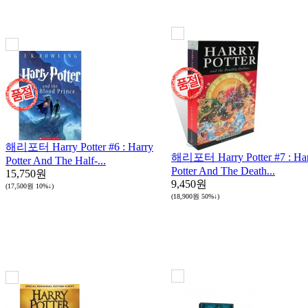
해리포터 Harry Potter #6 : Harry
해리포터 Harry Potter #7 : Ha
Potter And The Half-...
Potter And The Death...
15,750원
9,450원
(17,500원
10%↓
)
(18,900원
50%↓
)