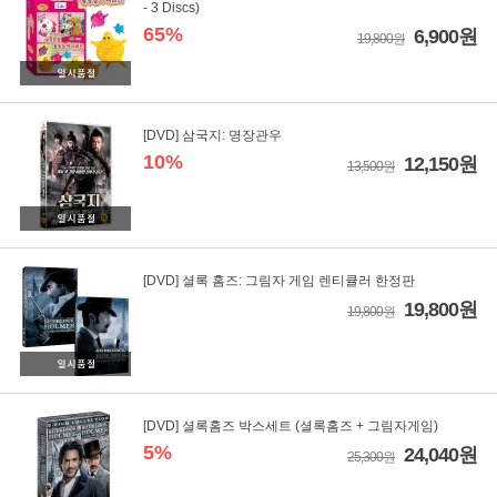
- 3 Discs)
65%
6,900원
19,800원
[DVD] 삼국지: 명장관우
10%
12,150원
13,500원
[DVD] 셜록 홈즈: 그림자 게임 렌티큘러 한정판
19,800원
19,800원
[DVD] 셜록홈즈 박스세트 (셜록홈즈 + 그림자게임)
5%
24,040원
25,300원