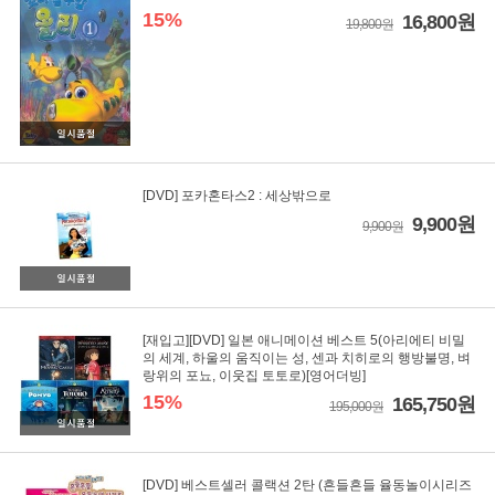
15%
16,800원
19,800원
[DVD] 포카혼타스2 : 세상밖으로
9,900원
9,900원
[재입고][DVD] 일본 애니메이션 베스트 5(아리에티 비밀
의 세계, 하울의 움직이는 성, 센과 치히로의 행방불명, 벼
랑위의 포뇨, 이웃집 토토로)[영어더빙]
15%
165,750원
195,000원
[DVD] 베스트셀러 콜랙션 2탄 (흔들흔들 율동놀이시리즈