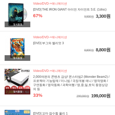
Video/DVD->애니메이션
[DVD] THE IRON GIANT 아이언 자이언트 S.E. (1disc)
67%
3,300원
9,900원
Video/DVD->애니메이션
[DVD] 부그와 엘리엇 3
8,800원
8,800원
Video/DVD->애니메이션
2,000여편의 콘텐츠 감상! 몬스터빔2 (Monster Beam2) /
프로젝터 기능탑재 / 미니빔 / 극장개봉 애니 / 명작영화 /
구연동화 / 명작동화 / 과학여행 / 영,중,일,토익 동영상강
의 등
33%
199,000원
299,000원
[DVD] 꼬마 잠수함 올리 1