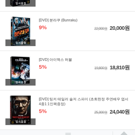
[DVD] 분라쿠 (Bunraku)
9%
20,000원
22,000원
[DVD] 아이맥스 허블
5%
18,810원
19,800원
[DVD] 팅커 테일러 솔저 스파이 (초회한정 주연배우 엽서
4종1:1인팩증정)
5%
24,040원
25,300원