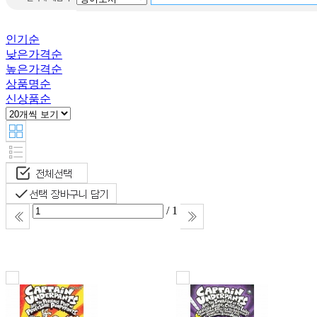
Destiny
Word puzzle
인기순
Little
낮은가격순
Learner Packets
높은가격순
this is ilon
상품명순
man
신상품순
Warriors
All about
맥스 앤 루
비
/ 1