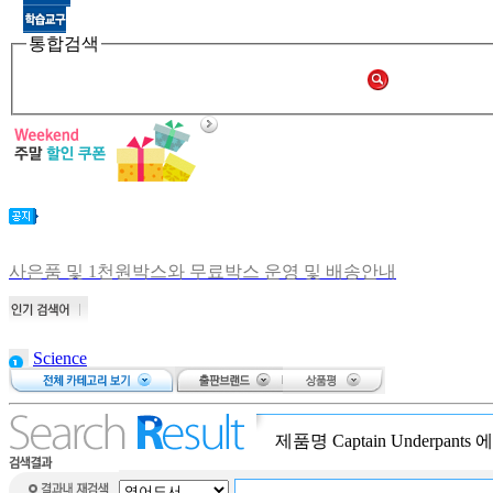
통합검색
사은품 및 1천원박스와 무료박스 운영 및 배송안내
비회원 주문확인 안내
[공지] 쑥쑥몰 재오픈합니다.
[중고샵 오픈] 중고샵 다시 문 열었습니다.
Science
[중고샵] 명절 편의점 택배 배송안내
brain puzzle
[중고샵] 2019년 11월 무이자 할부 안내
bear on a
bike
제품명
Captain Underpants
에
Atalanta: The
Race Against