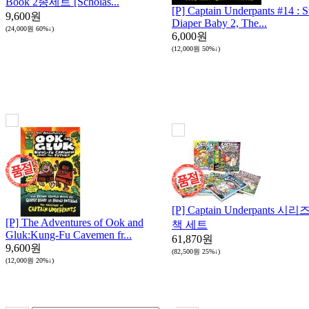
Book 2종세트 [Scholas...
[P] Captain Underpants #14 : 
9,600원
Diaper Baby 2, The...
(24,000원
60%↓
)
6,000원
(12,000원
50%↓
)
[P] Captain Underpants 시리
[P] The Adventures of Ook and
책 세트
Gluk:Kung-Fu Cavemen fr...
61,870원
9,600원
(82,500원
25%↓
)
(12,000원
20%↓
)