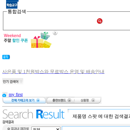
통합검색
사은품 및 1천원박스와 무료박스 운영 및 배송안내
비회원 주문확인 안내
[공지] 쑥쑥몰 재오픈합니다.
[중고샵 오픈] 중고샵 다시 문 열었습니다.
my first
[중고샵] 명절 편의점 택배 배송안내
저니스
[중고샵] 2019년 11월 무이자 할부 안내
Baby touch
and
제품명
스팟
에 대한 검색결
my first
dictionary