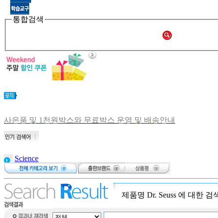
통합검색
사은품 및 1천원박스와 무료박스 운영 및 배송안내
비회원 주문확인 안내
[공지] 쑥쑥몰 재오픈합니다.
[중고샵 오픈] 중고샵 다시 문 열었습니다.
Science
[중고샵] 명절 편의점 택배 배송안내
brain puzzle
[중고샵] 2019년 11월 무이자 할부 안내
bear on a
bike
제품명
Dr. Seuss
에 대한 검
Atalanta: The
Race Against