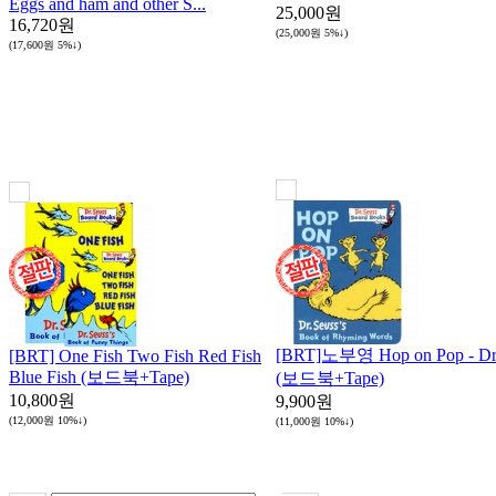
Eggs and ham and other S...
25,000원
16,720원
(25,000원
5%↓
)
(17,600원
5%↓
)
[BRT]노부영 Hop on Pop - Dr
[BRT] One Fish Two Fish Red Fish
Blue Fish (보드북+Tape)
(보드북+Tape)
10,800원
9,900원
(12,000원
10%↓
)
(11,000원
10%↓
)