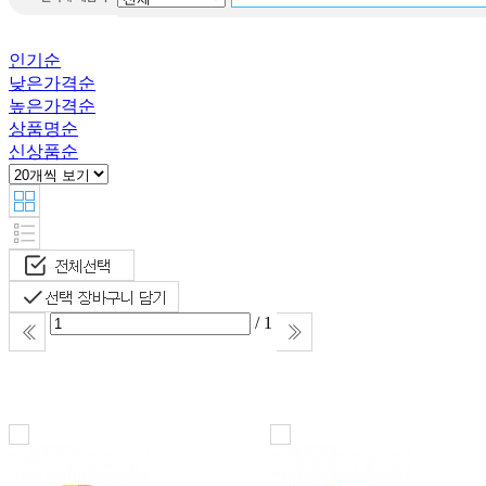
Destiny
Word puzzle
인기순
Little
낮은가격순
Learner Packets
높은가격순
this is ilon
상품명순
man
신상품순
Warriors
All about
맥스 앤 루
비
/ 1