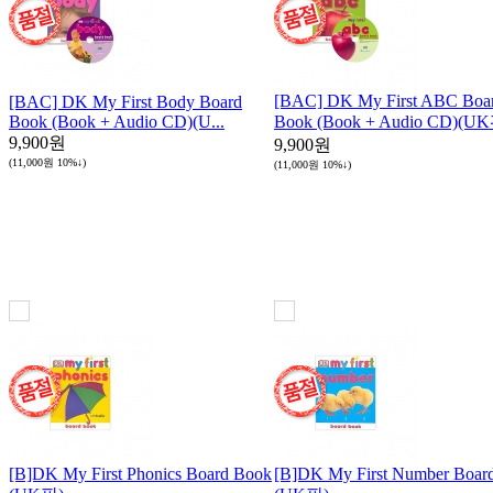
[BAC] DK My First ABC Boa
[BAC] DK My First Body Board
Book (Book + Audio CD)(U...
Book (Book + Audio CD)(U
9,900원
9,900원
(11,000원
10%↓
)
(11,000원
10%↓
)
[B]DK My First Phonics Board Book
[B]DK My First Number Boar