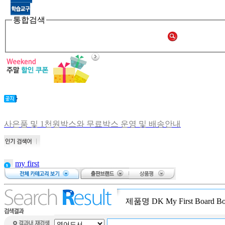
통합검색
사은품 및 1천원박스와 무료박스 운영 및 배송안내
비회원 주문확인 안내
[공지] 쑥쑥몰 재오픈합니다.
[중고샵 오픈] 중고샵 다시 문 열었습니다.
my first
[중고샵] 명절 편의점 택배 배송안내
저니스
[중고샵] 2019년 11월 무이자 할부 안내
Baby touch
and
제품명
DK My First Board B
my first
dictionary